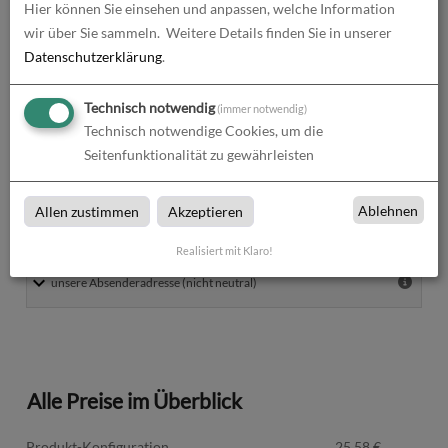
Hier können Sie einsehen und anpassen, welche Information
wir über Sie sammeln.
Weitere Details finden Sie in unserer
Produktionszeit
Datenschutzerklärung
.
Technisch notwendig
(immer notwendig)
Technisch notwendige Cookies, um die
Versand
Seitenfunktionalität zu gewährleisten
Ablehnen
Allen zustimmen
Akzeptieren
Absenderadresse
Realisiert mit Klaro!
Alle Preise im Überblick
Produkt-Konfiguration
25,58
€