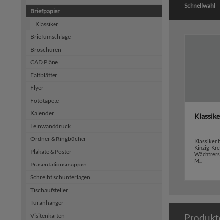
Schnellwahl
Briefpapier
Klassiker
Briefumschläge
Broschüren
CAD Pläne
Faltblätter
Flyer
Fototapete
Kalender
Klassike
Leinwanddruck
Ordner & Ringbücher
Klassiker
Kinzig-Kre
Plakate & Poster
Wächtrersb
M...
Präsentationsmappen
Schreibtischunterlagen
Tischaufsteller
Türanhänger
Visitenkarten
Produkt