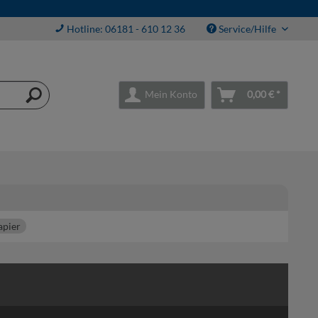
Hotline: 06181 - 610 12 36
Service/Hilfe
Mein Konto
0,00 € *
apier