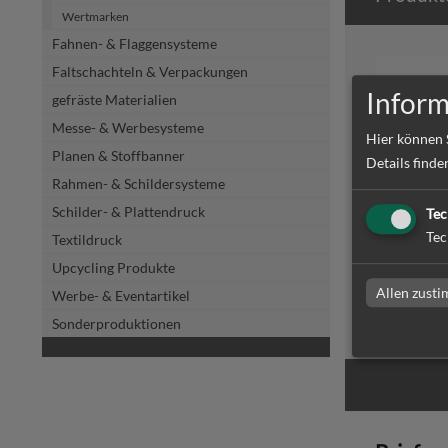
Wertmarken
Fahnen- & Flaggensysteme
Faltschachteln & Verpackungen
Inform
gefräste Materialien
Messe- & Werbesysteme
Hier können 
Planen & Stoffbanner
Details finde
Rahmen- & Schildersysteme
Schilder- & Plattendruck
Briefpap
Tec
bedruck
Tec
Textildruck
Upcycling Produkte
Allen zust
Werbe- & Eventartikel
zum Artike
Sonderproduktionen