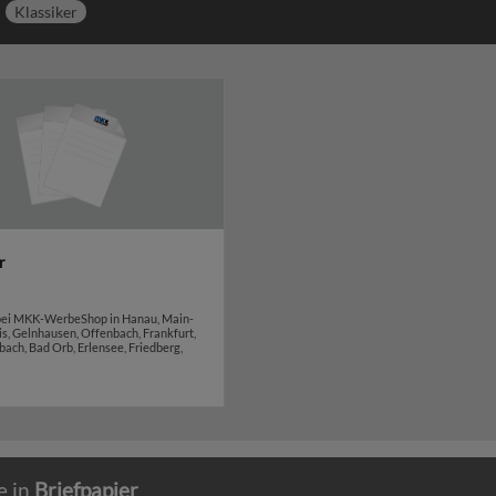
Klassiker
r
 bei MKK-WerbeShop in Hanau, Main-
is, Gelnhausen, Offenbach, Frankfurt,
ach, Bad Orb, Erlensee, Friedberg,
e in
Briefpapier