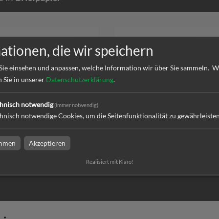
ationen, die wir speichern
Sie einsehen und anpassen, welche Information wir über Sie sammeln.
W
n Sie in unserer
Datenschutzerklärung
.
ier | DIN A4 | beidseitig
Briefpapier | DIN A4 | einseitig
hnisch notwendig
(immer notwendig)
t
bedruckt
hnisch notwendige Cookies, um die Seitenfunktionalität zu gewährleiste
immen
Akzeptieren
l
zum Artikel
Realisiert mit Klaro!