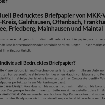
pier
iduell Bedrucktes Briefpapier von MKK
-Kreis, Gelnhausen, Offenbach, Frankfu
ee, Friedberg, Mainhausen und Maintal
in unserem Angebot für individuell bedrucktes Briefpapier, wo Ihr pers
häftliche Korrespondenz oder persönliche Mitteilungen – unser maßgesc
t Ihre Einzigartigkeit.
ndividuell Bedrucktes Briefpapier?
lle Präsentation:
Ein maßgeschneidertes Briefpapier mit Ihrem Unternehm
ität. Für persönliche Briefe verleiht es einen Hauch von Eleganz und Per
dentity:
Ihr Briefpapier ist eine Erweiterung Ihrer Corporate Identity. Wi
iefpapier perfekt zu Ihrem Markenimage passt.
elbares Design:
Von klassisch bis modern, von minimalistisch bis luxuriö
von Designexperten steht Ihnen zur Seite, um sicherzustellen, dass Ihr Bri
ie Beeindruckt:
Wir verwenden nur hochwertige Papiersorten und moderns
 bedrucktes Briefpapier nicht nur visuell ansprechend ist, sondern auch 