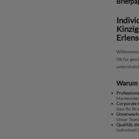
Briefpa
Indiv
Kinzig
Erlens
Willkommen 
Ob für gesc
unterstreich
Warum I
Professione
Markenident
Corporate I
dass Ihr Br
Unverwechs
Unser Team 
Qualität, d
individuell