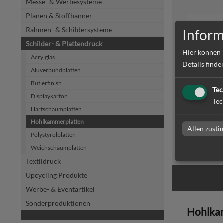
Messe- & Werbesysteme
Planen & Stoffbanner
Rahmen- & Schildersysteme
Inform
Schilder- & Plattendruck
Hier können 
Acrylglas
Details finde
Aluverbundplatten
Butlerfinish
Tec
Hohlkam
Displaykarton
Tec
Hartschaumplatten
Hohlkammerplatten
Allen zust
Polystyrolplatten
zum Artike
Weichschaumplatten
Textildruck
Upcycling Produkte
Werbe- & Eventartikel
Sonderproduktionen
Hohlka