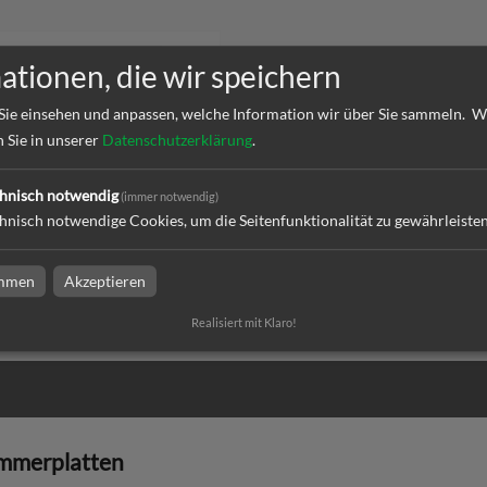
ationen, die wir speichern
Sie einsehen und anpassen, welche Information wir über Sie sammeln.
W
n Sie in unserer
Datenschutzerklärung
.
hnisch notwendig
(immer notwendig)
merplatte, 3 mm
hnisch notwendige Cookies, um die Seitenfunktionalität zu gewährleiste
immen
Akzeptieren
l
Realisiert mit Klaro!
mmerplatten