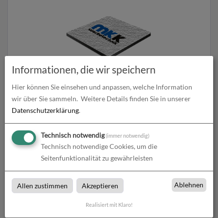
Informationen, die wir speichern
Hier können Sie einsehen und anpassen, welche Information
Butlerfinish (Aluverbundplatte gebürstet)
wir über Sie sammeln.
Weitere Details finden Sie in unserer
Datenschutzerklärung
.
zum Artikel
Technisch notwendig
(immer notwendig)
Technisch notwendige Cookies, um die
Seitenfunktionalität zu gewährleisten
Butlerfinish
Ablehnen
Allen zustimmen
Akzeptieren
Butlerfinish bei MKK-WerbeShop in Hanau, Main-Kinzig-Kreis,
Gelnhausen, Offenbach, Frankfurt, Wächtrersbach, Bad Orb,
Realisiert mit Klaro!
Erlensee, Friedberg, Mainhausen und Maintal