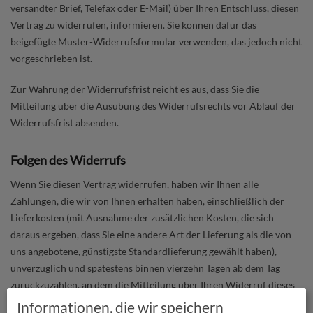
versandter Brief, Telefax oder E-Mail) über Ihren Entschluss, diesen
Vertrag zu widerrufen, informieren. Sie können dafür das
beigefügte Muster-Widerrufsformular verwenden, das jedoch nicht
vorgeschrieben ist.
Zur Wahrung der Widerrufsfrist reicht es aus, dass Sie die
Mitteilung über die Ausübung des Widerrufsrechts vor Ablauf der
Widerrufsfrist absenden.
Folgen des Widerrufs
Wenn Sie diesen Vertrag widerrufen, haben wir Ihnen alle
Zahlungen, die wir von Ihnen erhalten haben, einschließlich der
Lieferkosten (mit Ausnahme der zusätzlichen Kosten, die sich
daraus ergeben, dass Sie eine andere Art der Lieferung als die von
uns angebotene, günstigste Standardlieferung gewählt haben),
unverzüglich und spätestens binnen vierzehn Tagen ab dem Tag
zurückzuzahlen, an dem die Mitteilung über Ihren Widerruf dieses
Vertrags bei uns eingegangen ist. Für diese Rückzahlung verwenden
Informationen, die wir speichern